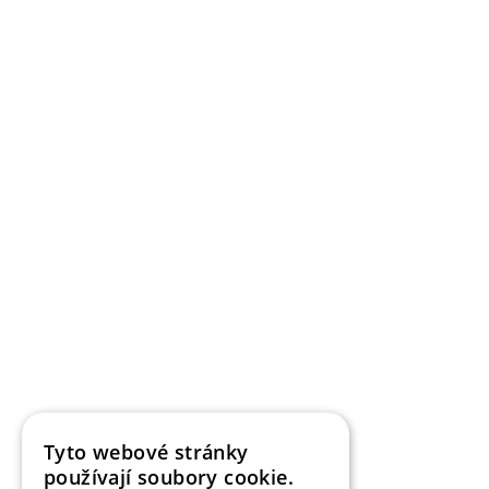
BYDLENÍ
Jak ušetřit na energiích? Zateplete dům
s dotací!
Tyto webové stránky
používají soubory cookie.
Autor:
Úspory v bydlení