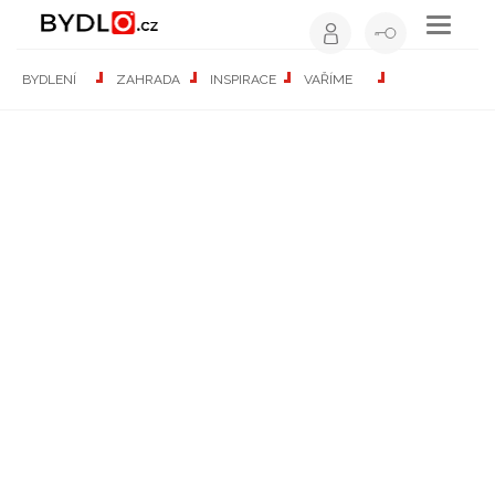
Toggle
navigati
Nejlepší čtení o bydlení
BYDLENÍ
ZAHRADA
INSPIRACE
VAŘÍME
BYDLENÍ