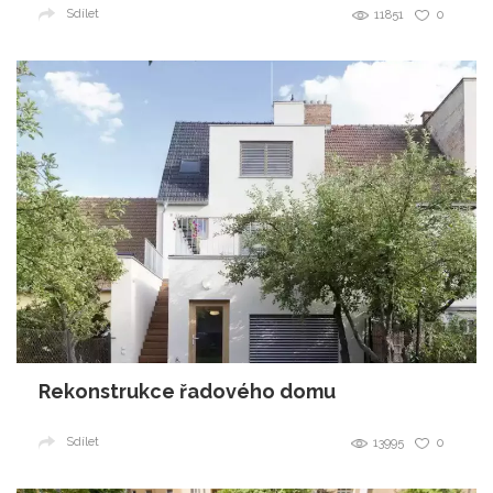
Sdílet
11851
0
Rekonstrukce řadového domu
Sdílet
13995
0