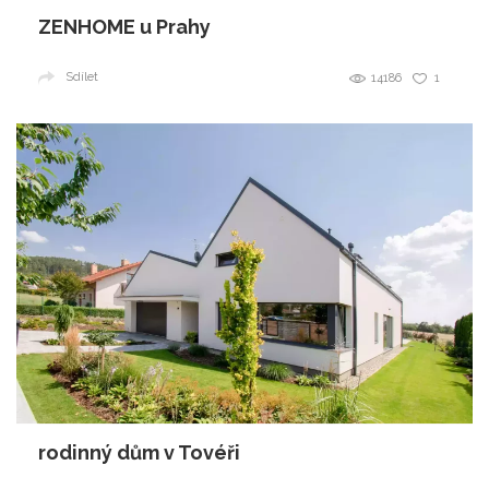
ZENHOME u Prahy
Sdílet
14186
1
rodinný dům v Tovéři