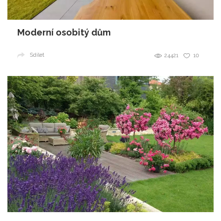
Moderní osobitý dům
Sdílet
24421
10