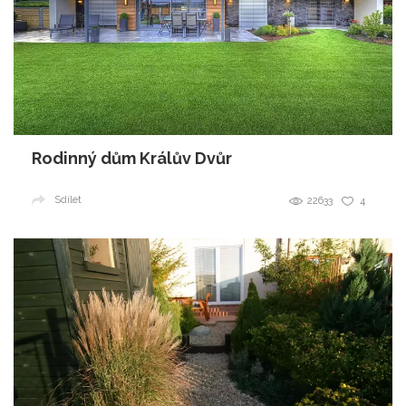
Rodinný dům Králův Dvůr
Sdílet
22633
4