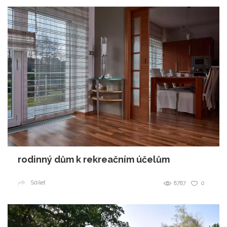
rodinný dům k rekreačním účelům
Sdílet
8787
0