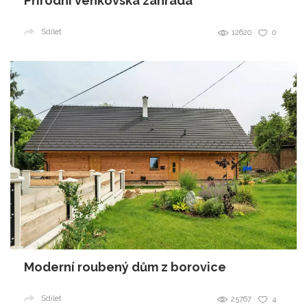
Přírodní venkovská zahrada
Sdílet
12620
0
Moderní roubený dům z borovice
Sdílet
25767
4