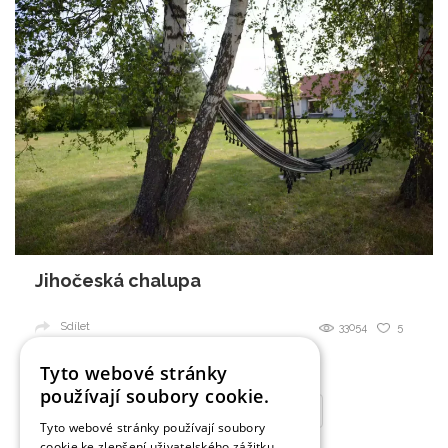
Jihočeská chalupa
Sdílet
33054
5
Tyto webové stránky
používají soubory cookie.
1
2
3
4
Další
»
Tyto webové stránky používají soubory
cookie ke zlepšení uživatelského zážitku.