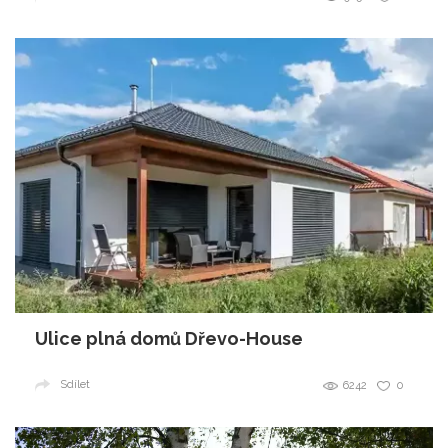
Ulice plná domů Dřevo-House
Sdílet
6242
0