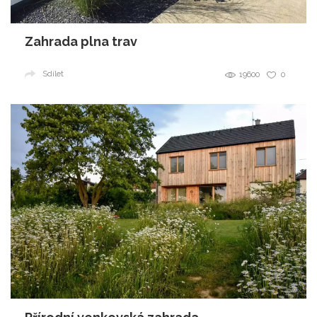
Zahrada plna trav
Sdílet
19600
0