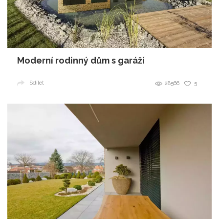
Moderní rodinný dům s garáží
Sdílet
28566
5