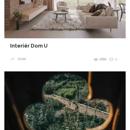
Interiér Dom U
Sdílet
6688
0