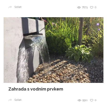
Sdílet
7875
0
Zahrada s vodním prvkem
Sdílet
9911
0