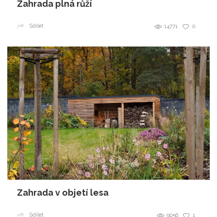
Zahrada plná růží
Sdílet
14771
0
Zahrada v objetí lesa
Sdílet
9056
1