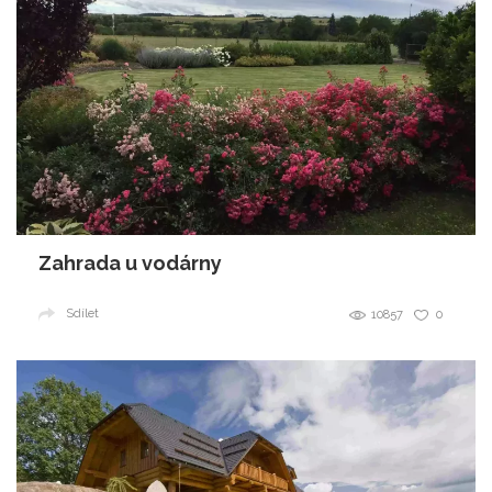
Zahrada u vodárny
Sdílet
10857
0