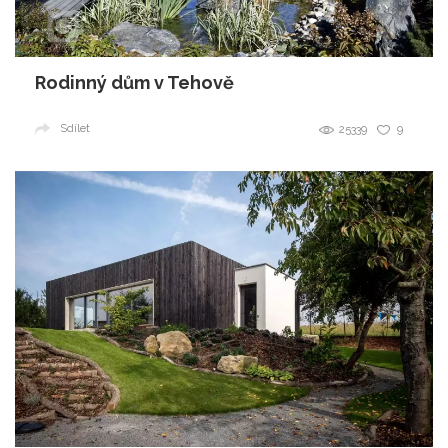
Rodinný dům v Tehově
Sdílet
25339
9