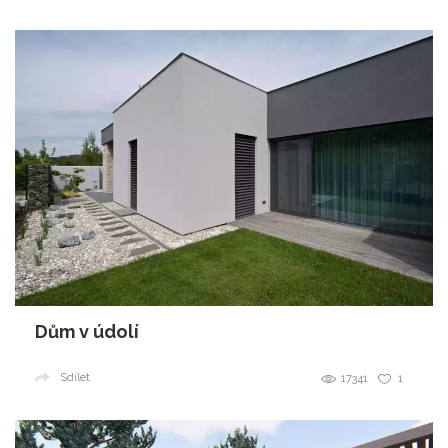
Dům v údolí
Sdílet
17341
1