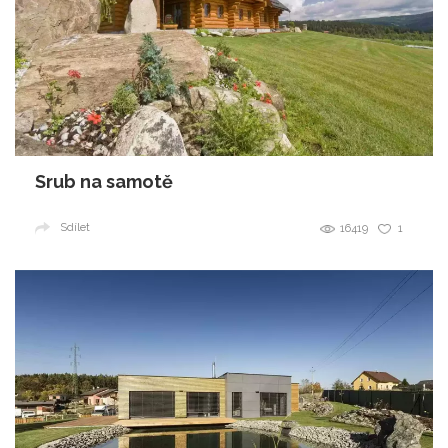
Srub na samotě
Sdílet
16419
1