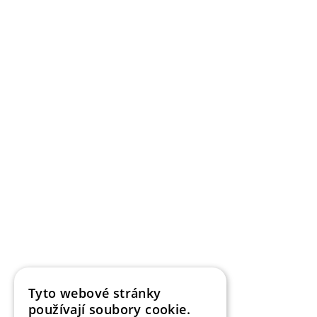
Fotografie pro roubenku Anita
Autor:
Scan360.cz
12313
0
Tyto webové stránky
používají soubory cookie.