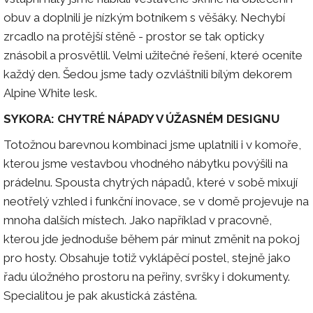
obuv a doplnili je nízkým botníkem s věšáky. Nechybí
zrcadlo na protější stěně - prostor se tak opticky
znásobil a prosvětlil. Velmi užitečné řešení, které oceníte
každý den. Šedou jsme tady ozvláštnili bílým dekorem
Alpine White lesk.
SYKORA: CHYTRÉ NÁPADY V ÚŽASNÉM DESIGNU
Totožnou barevnou kombinaci jsme uplatnili i v komoře,
kterou jsme vestavbou vhodného nábytku povýšili na
prádelnu. Spousta chytrých nápadů, které v sobě mixují
neotřelý vzhled i funkční inovace, se v domě projevuje na
mnoha dalších místech. Jako například v pracovně,
kterou jde jednoduše během pár minut změnit na pokoj
pro hosty. Obsahuje totiž vyklápěcí postel, stejně jako
řadu úložného prostoru na peřiny, svršky i dokumenty.
Specialitou je pak akustická zástěna.