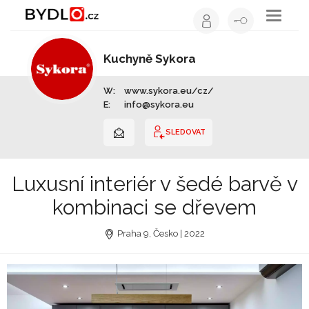
Toggle
navigati
Kuchyně Sykora
Výrobce nábytku | Celá ČR
W:
www.sykora.eu/cz/
E:
info@sykora.eu
SLEDOVAT
Luxusní interiér v šedé barvě v
kombinaci se dřevem
Praha 9, Česko | 2022