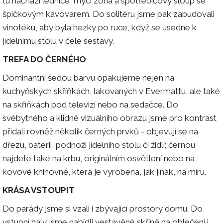
tu nachází lednice, mycí zóna a spotřebičový sloup se
špičkovým kávovarem. Do solitéru jsme pak zabudovali
vinotéku, aby byla hezky po ruce, když se usedne k
jídelnímu stolu v čele sestavy.
TREFA DO ČERNÉHO
Dominantní šedou barvu opakujeme nejen na
kuchyňských skříňkách, lakovaných v Evermattu, ale také
na skříňkách pod televizí nebo na sedačce. Do
svébytného a klidné vizuálního obrazu jsme pro kontrast
přidali rovněž několik černých prvků - objevují se na
dřezu, baterii, podnoži jídelního stolu či židlí; černou
najdete také na krbu, originálním osvětlení nebo na
kovové knihovně, která je vyrobena, jak jinak, na míru.
KRÁSA VSTOUPIT
Do parády jsme si vzali i zbývající prostory domu. Do
vstupní haly jsme nabídli vestavěné skříně na oblečení i