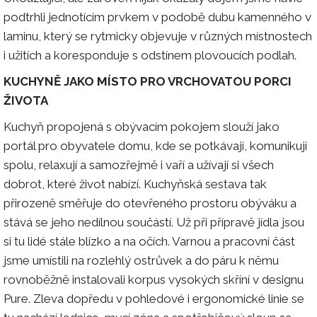
podtrhli jednotícím prvkem v podobě dubu kamenného v
laminu, který se rytmicky objevuje v různých místnostech
i užitích a koresponduje s odstínem plovoucích podlah.
KUCHYNĚ JAKO MÍSTO PRO VRCHOVATOU PORCI
ŽIVOTA
Kuchyň propojená s obývacím pokojem slouží jako
portál pro obyvatele domu, kde se potkávají, komunikují
spolu, relaxují a samozřejmě i vaří a užívají si všech
dobrot, které život nabízí. Kuchyňská sestava tak
přirozeně směřuje do otevřeného prostoru obýváku a
stává se jeho nedílnou součástí. Už při přípravě jídla jsou
si tu lidé stále blízko a na očích. Varnou a pracovní část
jsme umístili na rozlehlý ostrůvek a do páru k němu
rovnoběžně instalovali korpus vysokých skříní v designu
Pure. Zleva dopředu v pohledové i ergonomické linie se