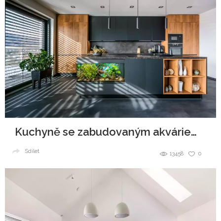
Kuchyně se zabudovaným akváriem v ostrůvku
Sdílet
13458
0