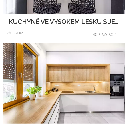
KUCHYNĚ VE VYSOKÉM LESKU S JEMNÝMI TŘPYTKAMI
Sdílet
11239
1