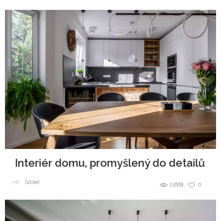
Interiér domu, promyšlený do detailů
Sdílet
11668
0