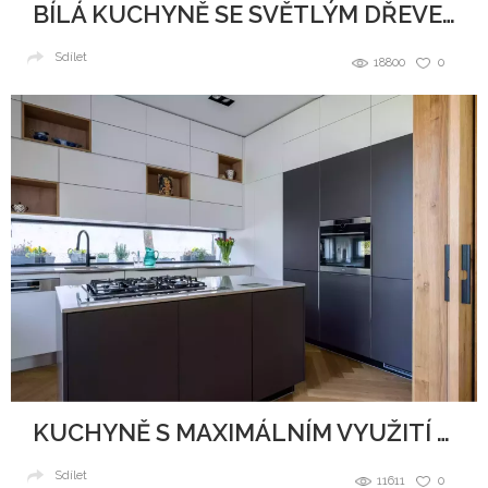
BÍLÁ KUCHYNĚ SE SVĚTLÝM DŘEVEM
Sdílet
18800
0
KUCHYNĚ S MAXIMÁLNÍM VYUŽITÍ PROSTORU
Sdílet
11611
0