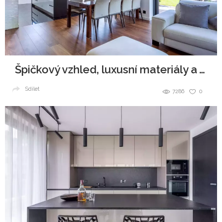
Špičkový vzhled, luxusní materiály a všudypřítomná elegance.
Sdílet
7286
0