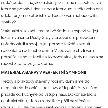
šedá? Jeden z nejvíce uklidňujících tónů na spektru, ve
které se potkává den s nocí a který umí z těkavého dne
udělat příjemné útočiště, odkud se vám nebude chtít
zpátky?
V aktuální realizaci jsme právě šedou - respektive její
luxusní variantu Dusty Grey v lakovaném provedení -
upřednostnili a spojili s její pomocí každé zákoutí
rozlehlého rodinného domu. V libovolné chvíli vám
pomůže se soustředit na to podstatné, tedy na vás a na
radost z toho, že jste doma.
MATERIÁL A BARVY V PERFEKTNÍ SYMFONII
Hezky a prakticky stavěný rodinný dům jsme do
elegantní šedé oblékli od hlavy až k patě, čili v našem
případě od kuchyně po vstupní halu. Dokonale ladí s
neutrální bílou, kterou si majitelé přáli na stěnách.
Okouzlující, ale zároveň nijak okázalý dojem jsme navíc