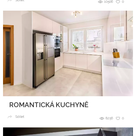
Sdílet
10506
0
ROMANTICKÁ KUCHYNĚ
Sdílet
8256
0