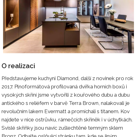
O realizaci
Představujeme kuchyni Diamond, další z novinek pro rok
2017. Plnoformátová profilovaná dvířka horních boxů i
vysokých skříní jsme vytvořili z kouřového dubu a dubu
antického s reliéfem v barvě Terra Brown, nalakovali je
revolučním lakem Evermatt a promíchali s titanem. Kov
najdete v nice ostrůvku, rámečcích skříněk i v úchytkách.
Svislé skříňky jsou navíc zušlechtěné temným sklem
Bronz. Odhalte oslňující stránku tam, kde se jiným