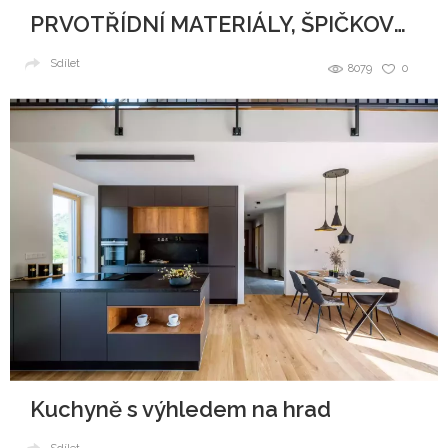
PRVOTŘÍDNÍ MATERIÁLY, ŠPIČKOVÝ DESIGN A DOKONALÉ ZPRACOVÁNÍ
Sdílet
8079
0
Kuchyně s výhledem na hrad