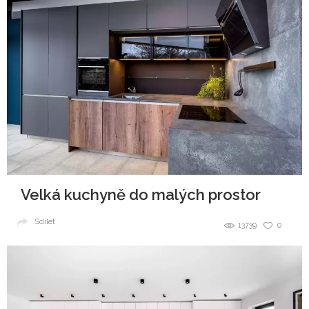
Velká kuchyně do malých prostor
Sdílet
13739
0
Tyto webové stránky