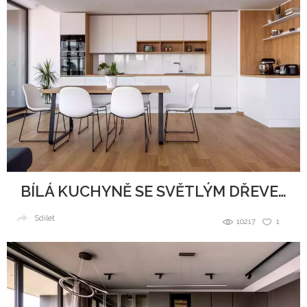
BÍLÁ KUCHYNĚ SE SVĚTLÝM DŘEVEM
Sdílet
10217
1