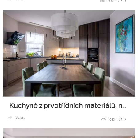
10301
0
Kuchyně z prvotřídních materiálů, navždy jako nová
Sdílet
8543
0