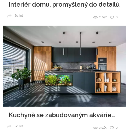
Interiér domu, promyšlený do detailů
Sdílet
11672
0
Kuchyně se zabudovaným akváriem v ostrůvku
Sdílet
13469
0