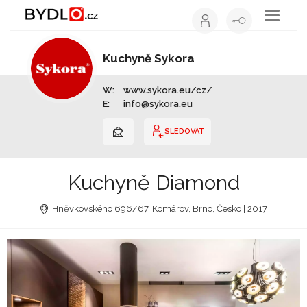
Toggle
navigati
Kuchyně Sykora
Výrobce nábytku | Celá ČR
W:
www.sykora.eu/cz/
E:
info@sykora.eu
SLEDOVAT
Kuchyně Diamond
Hněvkovského 696/67, Komárov, Brno, Česko | 2017