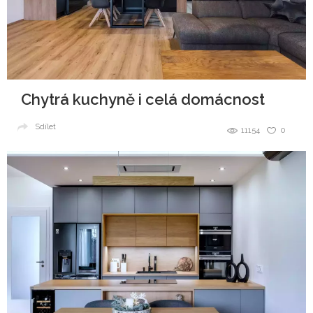
Chytrá kuchyně i celá domácnost
Sdílet
11154
0