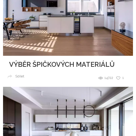
VÝBĚR ŠPIČKOVÝCH MATERIÁLŮ
Sdílet
14722
1