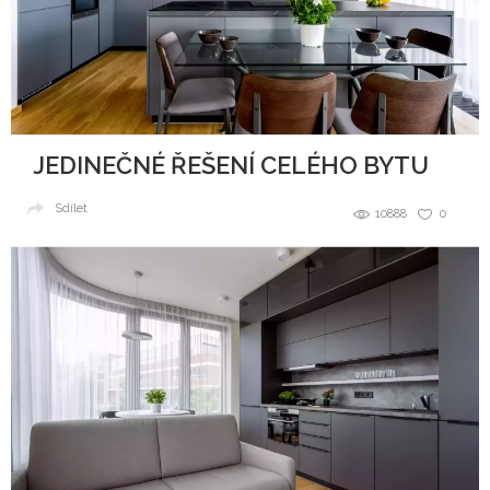
JEDINEČNÉ ŘEŠENÍ CELÉHO BYTU
Sdílet
10888
0