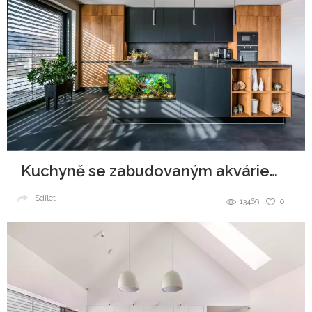
Kuchyně se zabudovaným akváriem v ostrůvku
Sdílet
13469
0