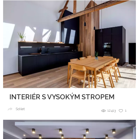
INTERIÉR S VYSOKÝM STROPEM
Sdílet
12413
1