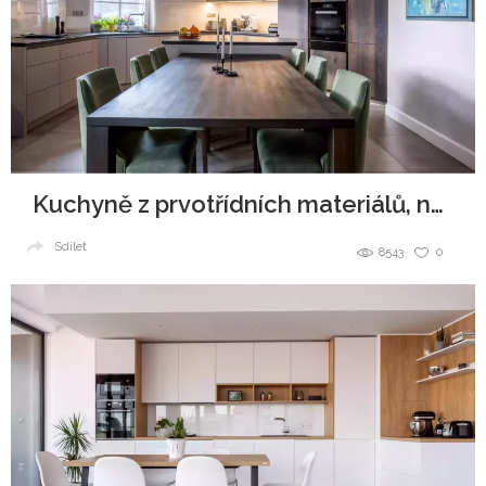
Kuchyně z prvotřídních materiálů, navždy jako nová
Sdílet
8543
0