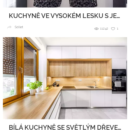
KUCHYNĚ VE VYSOKÉM LESKU S JEMNÝMI TŘPYTKAMI
Sdílet
11242
1
BÍLÁ KUCHYNĚ SE SVĚTLÝM DŘEVEM