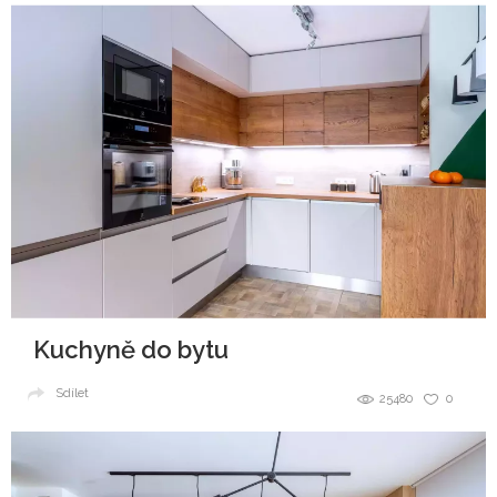
Kuchyně do bytu
Sdílet
25480
0