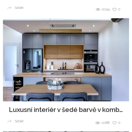
Sdílet
11154
0
Luxusní interiér v šedé barvě v kombinaci se dřevem
Sdílet
11288
0