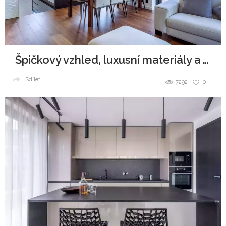
Špičkový vzhled, luxusní materiály a všudypřítomná elegance.
Sdílet
7292
0