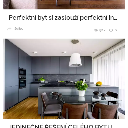
Perfektní byt si zaslouží perfektní interiér
Sdílet
9884
0
JEDINEČNÉ ŘEŠENÍ CELÉHO BYTU