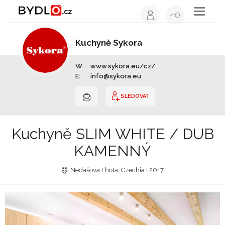
Toggle
navigati
Kuchyně Sykora
Výrobce nábytku | Celá ČR
W:
www.sykora.eu/cz/
E:
info@sykora.eu
SLEDOVAT
Kuchyně SLIM WHITE / DUB
KAMENNÝ
Nedašova Lhota, Czechia | 2017