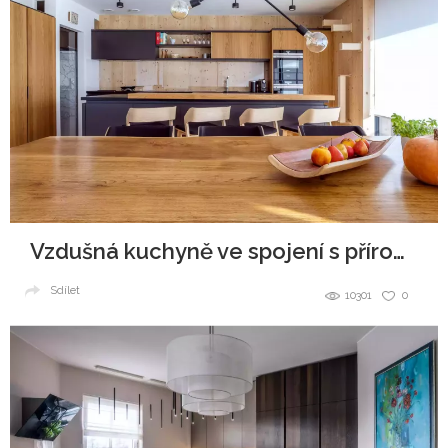
Vzdušná kuchyně ve spojení s přírodou
Sdílet
10301
0