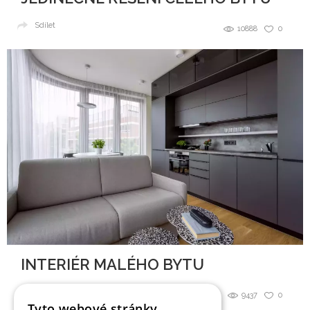
Sdílet
10888
0
INTERIÉR MALÉHO BYTU
Sdílet
9437
0
Tyto webové stránky