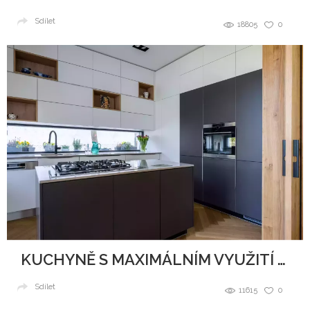
Sdílet
18805
0
KUCHYNĚ S MAXIMÁLNÍM VYUŽITÍ PROSTORU
Sdílet
11615
0