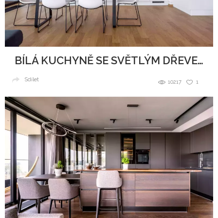
BÍLÁ KUCHYNĚ SE SVĚTLÝM DŘEVEM
Sdílet
10217
1