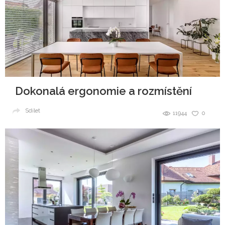
Dokonalá ergonomie a rozmístění
Sdílet
11944
0