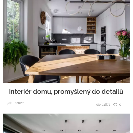
Interiér domu, promyšlený do detailů
Sdílet
11672
0