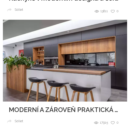
Sdílet
13811
0
MODERNÍ A ZÁROVEŇ PRAKTICKÁ KUCHYNĚ
Sdílet
17915
0