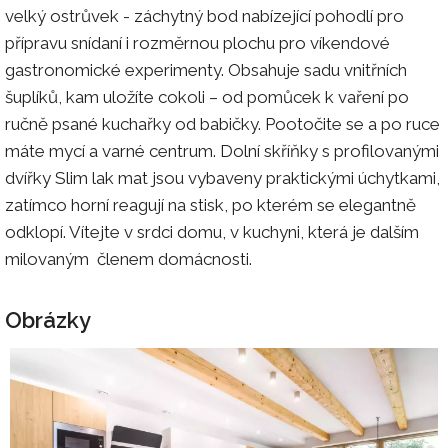
velký ostrůvek - záchytný bod nabízející pohodlí pro
přípravu snídaní i rozměrnou plochu pro víkendové
gastronomické experimenty. Obsahuje sadu vnitřních
šuplíků, kam uložíte cokoli – od pomůcek k vaření po
ručně psané kuchařky od babičky. Pootočite se a po ruce
máte mycí a varné centrum. Dolní skříňky s profilovanými
dvířky Slim lak mat jsou vybaveny praktickými úchytkami,
zatímco horní reagují na stisk, po kterém se elegantně
odklopí. Vítejte v srdci domu, v kuchyni, která je dalším
milovaným členem domácnosti.
Obrázky