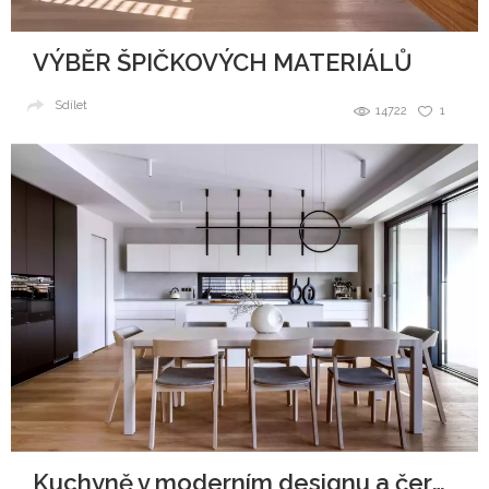
VÝBĚR ŠPIČKOVÝCH MATERIÁLŮ
Sdílet
14722
1
Kuchyně v moderním designu a černobílé kombinaci