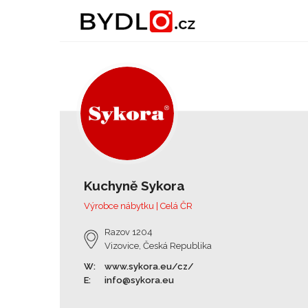
Kuchyně Sykora
Výrobce nábytku | Celá ČR
Razov 1204
Vizovice, Česká Republika
W:
www.sykora.eu/cz/
E:
info@sykora.eu