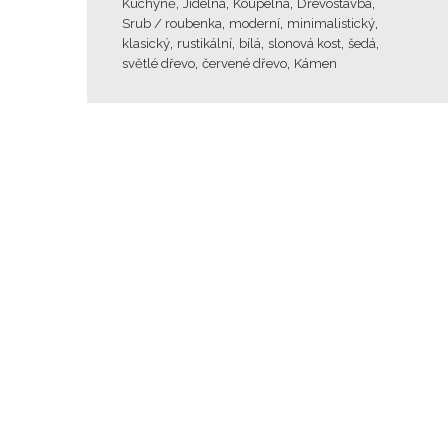
,
,
,
,
Kuchyně
Jídelna
Koupelna
Dřevostavba
,
,
,
Srub / roubenka
moderní
minimalistický
,
,
,
,
,
klasický
rustikální
bílá
slonová kost
šedá
,
,
světlé dřevo
červené dřevo
Kámen