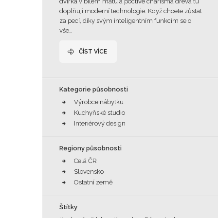
dvířka v bílém matu a poctivé charisma dřeva tu
doplňují moderní technologie. Když chcete zůstat
za pecí, díky svým inteligentním funkcím se o
vše…
ČÍST VÍCE
Kategorie působnosti
Výrobce nábytku
Kuchyňské studio
Interiérový design
Regiony působnosti
Celá ČR
Slovensko
Ostatní země
Štítky