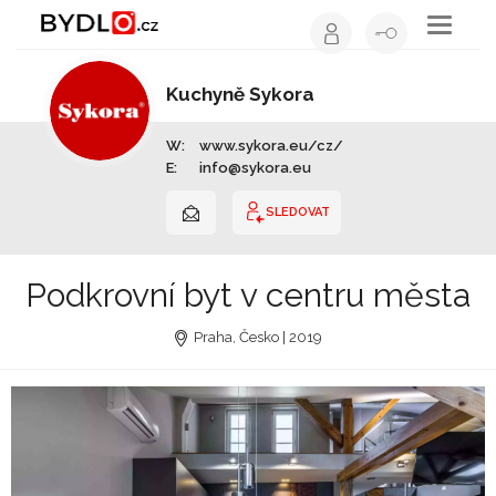
Toggle
navigati
Kuchyně Sykora
Výrobce nábytku | Celá ČR
W:
www.sykora.eu/cz/
E:
info@sykora.eu
SLEDOVAT
Podkrovní byt v centru města
Praha, Česko | 2019