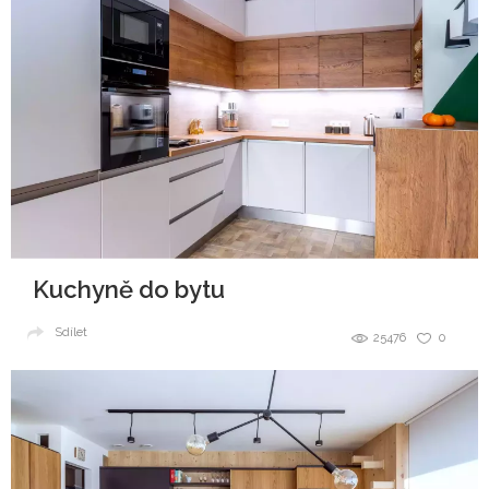
Kuchyně do bytu
Sdílet
25476
0