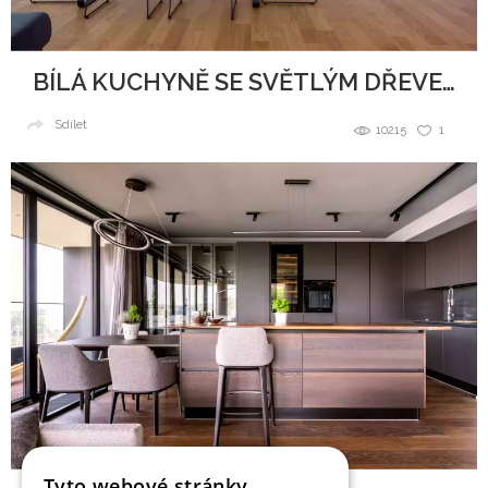
BÍLÁ KUCHYNĚ SE SVĚTLÝM DŘEVEM
Sdílet
10215
1
Tyto webové stránky