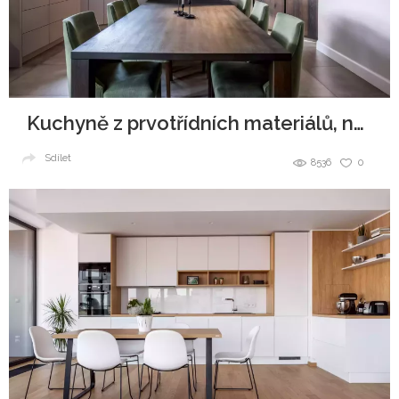
Kuchyně z prvotřídních materiálů, navždy jako nová
Sdílet
8536
0