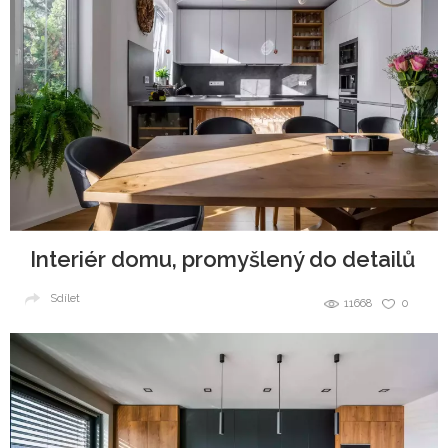
Interiér domu, promyšlený do detailů
Sdílet
11668
0