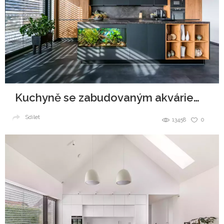
Kuchyně se zabudovaným akváriem v ostrůvku
Sdílet
13458
0