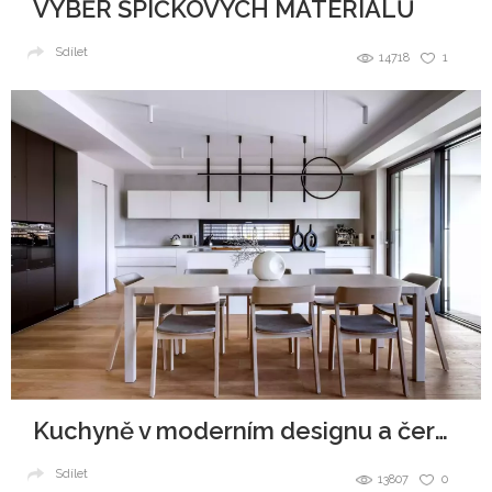
VÝBĚR ŠPIČKOVÝCH MATERIÁLŮ
Sdílet
14718
1
Kuchyně v moderním designu a černobílé kombinaci
Sdílet
13807
0