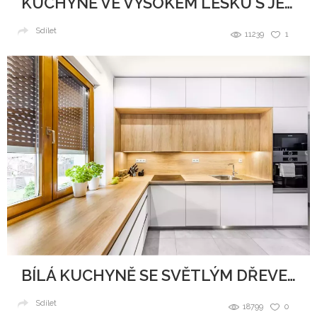
KUCHYNĚ VE VYSOKÉM LESKU S JEMNÝMI TŘPYTKAMI
Sdílet
11239
1
BÍLÁ KUCHYNĚ SE SVĚTLÝM DŘEVEM
Sdílet
18799
0