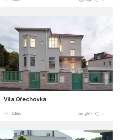
7418
0
Vila Ořechovka
Sdílet
9867
0