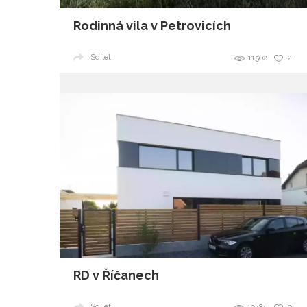
Rodinná vila v Petrovicích
Sdílet
11502
2
RD v Říčanech
Sdílet