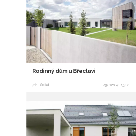
Rodinný dům u Břeclavi
Sdílet
12087
0