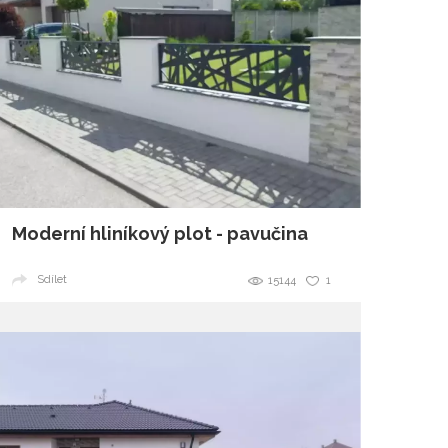
Moderní hliníkový plot - pavučina
Sdílet
15144
1