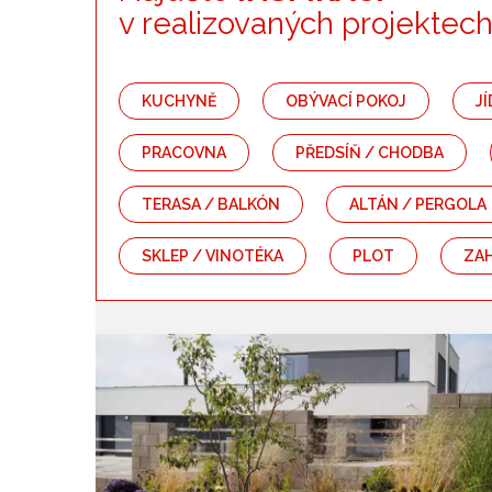
Kategorie
v realizovaných projektec
Kuchyně
Obývací pokoj
KUCHYNĚ
OBÝVACÍ POKOJ
J
Ložnice
Dětský pokoj
PRACOVNA
PŘEDSÍŇ / CHODBA
Koupelna
Záchod
TERASA / BALKÓN
ALTÁN / PERGOLA
Předsíň / chodba
Schodiště
SKLEP / VINOTÉKA
PLOT
ZA
Bazén
Zahrada
Terasa / balkón
Altán / pergola
Dřevostavba
Srub / roubenka
Plot
Zahradní kuchyně