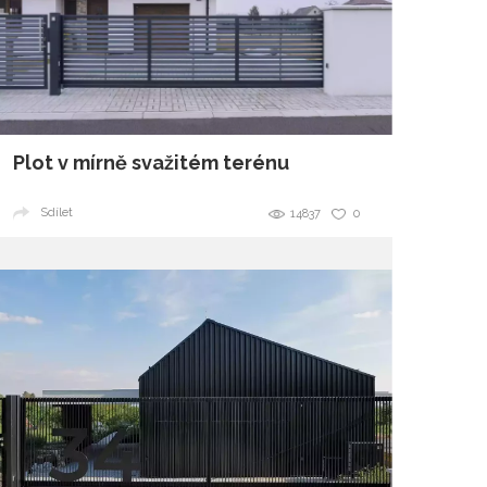
Plot v mírně svažitém terénu
Sdílet
14837
0