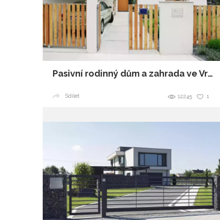
Pasivní rodinný dům a zahrada ve Vraném nad Vltavou
Sdílet
12245
1