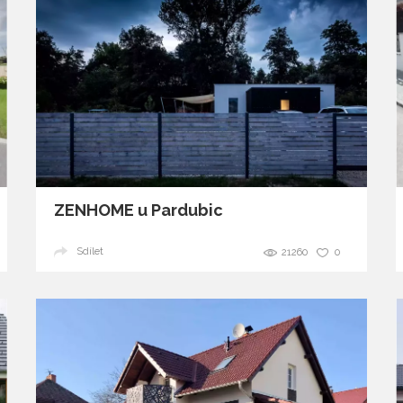
ZENHOME u Pardubic
Sdílet
21260
0