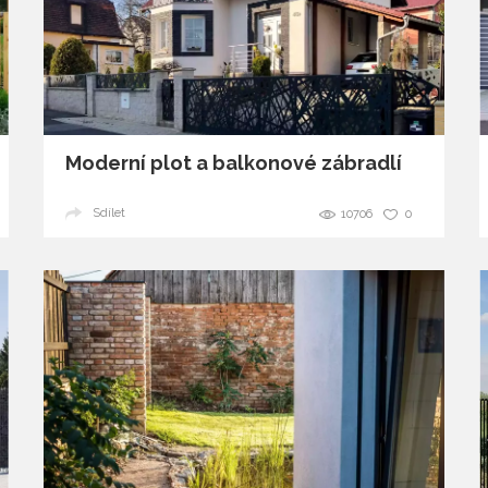
Moderní plot a balkonové zábradlí
Sdílet
10706
0