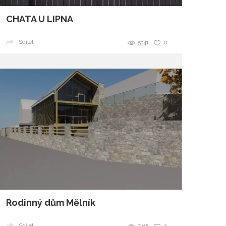
CHATA U LIPNA
Sdílet
5341
0
Rodinný dům Mělník
Sdílet