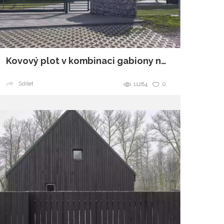
Kovový plot v kombinaci gabiony nezklame
Sdílet
11284
0