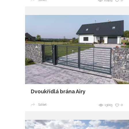
10485
0
Dvoukřídlá brána Airy
Sdílet
13003
0