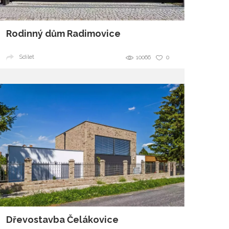
Rodinný dům Radimovice
Sdílet
10066
0
Dřevostavba Čelákovice