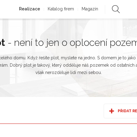
Realizace
Katalog firem
Magazín
ot
- není to jen o oplocení poz
celého domu. Když řešíte plot, myslete na jedno. S domem je to jak
 rám. Dobrý plot je takový, který odděluje náš pozemek od ostatních a
však nerozděluje lidi mezi sebou.
PŘIDAT R