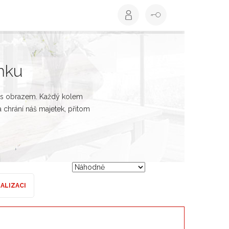
emku
o s obrazem. Každý kolem
 chrání náš majetek, přitom
EALIZACI