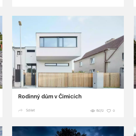
Rodinný dům v Čimicích
Sdílet
8072
0