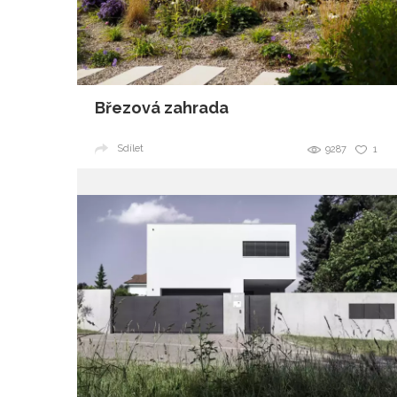
Březová zahrada
Sdílet
9287
1