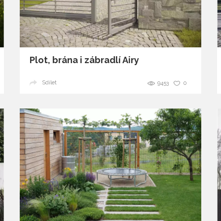
glamour
Plot, brána i zábradlí Airy
Sdílet
9453
0