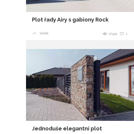
Plot řady Airy s gabiony Rock
Sdílet
12434
1
Jednoduše elegantní plot