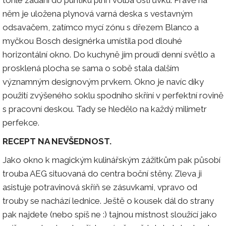
tohle zadání do puntíku plní i volba ostrůvku. Právě na
něm je uložena plynová varná deska s vestavným
odsavačem, zatímco mycí zónu s dřezem Blanco a
myčkou Bosch designérka umístila pod dlouhé
horizontální okno. Do kuchyně jím proudí denní světlo a
prosklená plocha se sama o sobě stala dalším
významným designovým prvkem. Okno je navíc díky
použití zvýšeného soklu spodního skříní v perfektní rovině
s pracovní deskou. Tady se hledělo na každý milimetr
perfekce.
RECEPT NA NEVŠEDNOST.
Jako okno k magickým kulinářským zážitkům pak působí
trouba AEG situovaná do centra boční stěny. Zleva ji
asistuje potravinová skříň se zásuvkami, vpravo od
trouby se nachází lednice. Ještě o kousek dál do strany
pak najdete (nebo spíš ne :) tajnou místnost sloužící jako