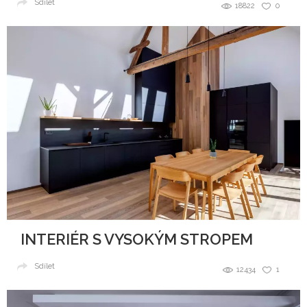
Sdílet
18822
0
INTERIÉR S VYSOKÝM STROPEM
Sdílet
12434
1