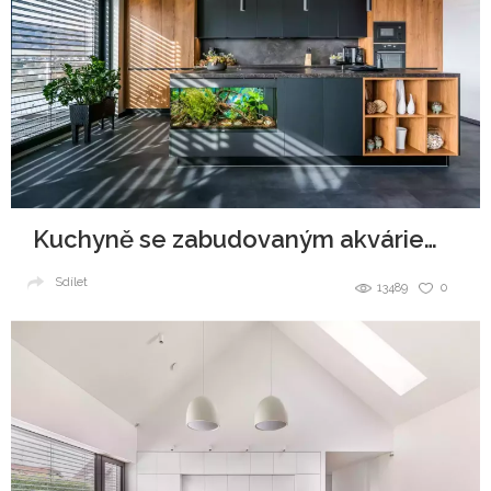
Kuchyně se zabudovaným akváriem v ostrůvku
Sdílet
13489
0