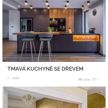
TMAVÁ KUCHYNĚ SE DŘEVEM
Sdílet
14734
1