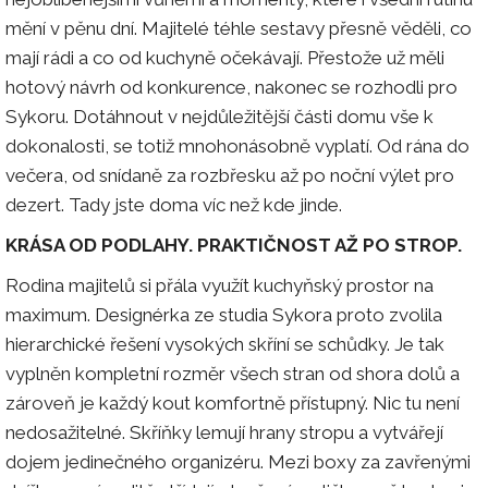
mění v pěnu dní. Majitelé téhle sestavy přesně věděli, co
mají rádi a co od kuchyně očekávají. Přestože už měli
hotový návrh od konkurence, nakonec se rozhodli pro
Sykoru. Dotáhnout v nejdůležitější části domu vše k
dokonalosti, se totiž mnohonásobně vyplatí. Od rána do
večera, od snídaně za rozbřesku až po noční výlet pro
dezert. Tady jste doma víc než kde jinde.
KRÁSA OD PODLAHY. PRAKTIČNOST AŽ PO STROP.
Rodina majitelů si přála využít kuchyňský prostor na
maximum. Designérka ze studia Sykora proto zvolila
hierarchické řešení vysokých skříní se schůdky. Je tak
vyplněn kompletní rozměr všech stran od shora dolů a
zároveň je každý kout komfortně přístupný. Nic tu není
nedosažitelné. Skříňky lemují hrany stropu a vytvářejí
dojem jedinečného organizéru. Mezi boxy za zavřenými