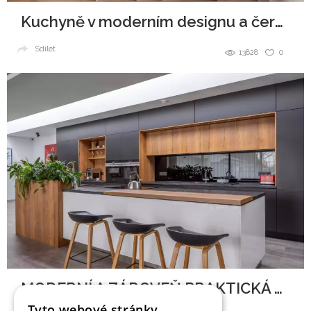
Kuchyně v moderním designu a černobílé kombinaci
Sdílet
13828
0
MODERNÍ A ZÁROVEŇ PRAKTICKÁ KUCHYNĚ
Tyto webové stránky