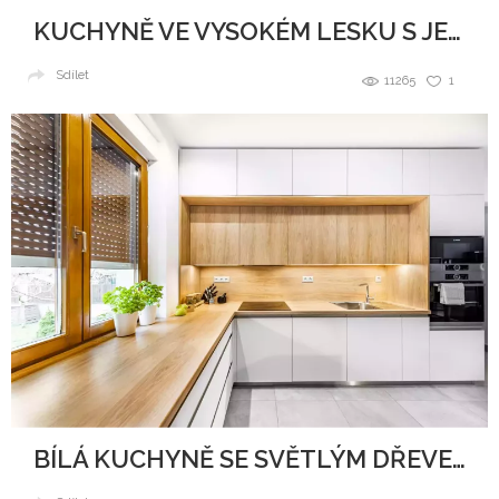
KUCHYNĚ VE VYSOKÉM LESKU S JEMNÝMI TŘPYTKAMI
Sdílet
11265
1
BÍLÁ KUCHYNĚ SE SVĚTLÝM DŘEVEM