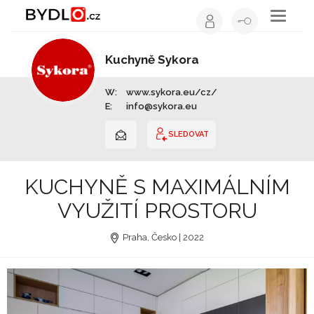
Toggle
navigati
Kuchyně Sykora
Výrobce nábytku | Celá ČR
W:
www.sykora.eu/cz/
E:
info@sykora.eu
SLEDOVAT
KUCHYNĚ S MAXIMÁLNÍM
VYUŽITÍ PROSTORU
Praha, Česko | 2022