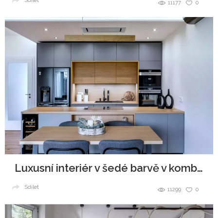
Sdílet
11177
0
Luxusní interiér v šedé barvě v kombinaci se dřevem
Sdílet
11299
0