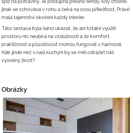
spíž na potraviny. Je přístupná přesně tehdy, kdy chcete,
jinak se schovává v rohu a čeká na svou příležitost. Právě
malá tajemství okoření každý interiér.
Tato sestava byla šancí ukázat, že ani totální využití
prostoru nic neubírá na vzdušnosti a že komfort,
praktičnost a působivost mohou fungovat v harmonii.
Kde jinde než v naší kuchyni by se měl odrážet náš
vysněný život?
Obrázky