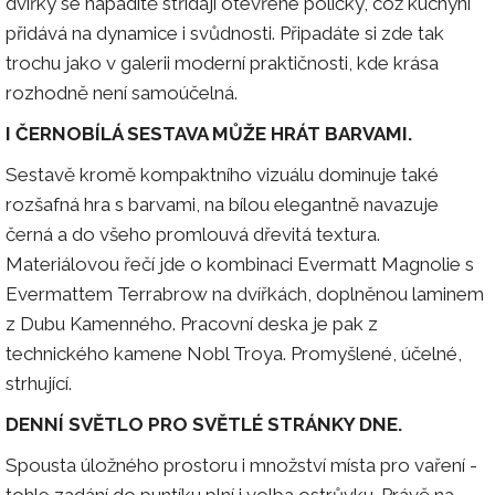
dvířky se nápaditě střídají otevřené poličky, což kuchyni
přidává na dynamice i svůdnosti. Připadáte si zde tak
trochu jako v galerii moderní praktičnosti, kde krása
rozhodně není samoúčelná.
I ČERNOBÍLÁ SESTAVA MŮŽE HRÁT BARVAMI.
Sestavě kromě kompaktního vizuálu dominuje také
rozšafná hra s barvami, na bílou elegantně navazuje
černá a do všeho promlouvá dřevitá textura.
Materiálovou řečí jde o kombinaci Evermatt Magnolie s
Evermattem Terrabrow na dvířkách, doplněnou laminem
z Dubu Kamenného. Pracovní deska je pak z
technického kamene Nobl Troya. Promyšlené, účelné,
strhující.
DENNÍ SVĚTLO PRO SVĚTLÉ STRÁNKY DNE.
Spousta úložného prostoru i množství místa pro vaření -