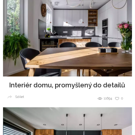
Interiér domu, promyšlený do detailů
Sdílet
11694
0