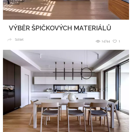
VÝBĚR ŠPIČKOVÝCH MATERIÁLŮ
Sdílet
14744
1